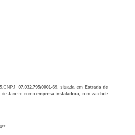
5
,CNPJ:
07.032.795/0001-69
, situada em
Estrada de
io de Janeiro como
empresa instaladora,
com validade
4**
.