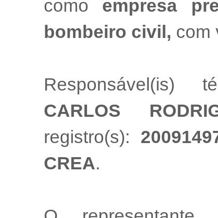
como
empresa pre
bombeiro civil,
com 
Responsável(is) t
CARLOS RODRI
registro(s):
2009149
CREA
.
O representante